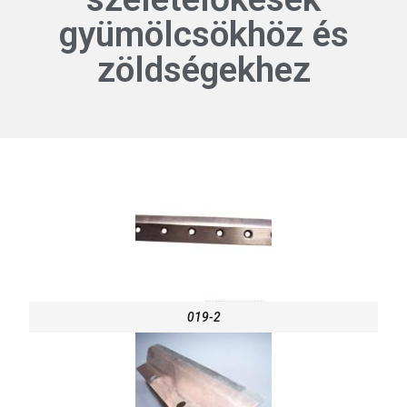
gyümölcsökhöz és
zöldségekhez
019-2