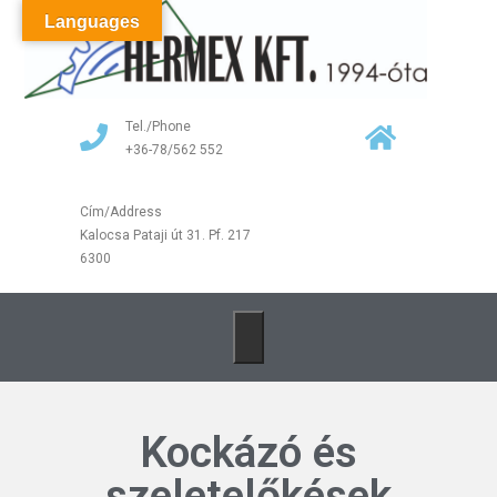
Languages
Tel./Phone
+36-78/562 552
Cím/Address
Kalocsa Pataji út 31. Pf. 217
6300
Kockázó és
szeletelőkések