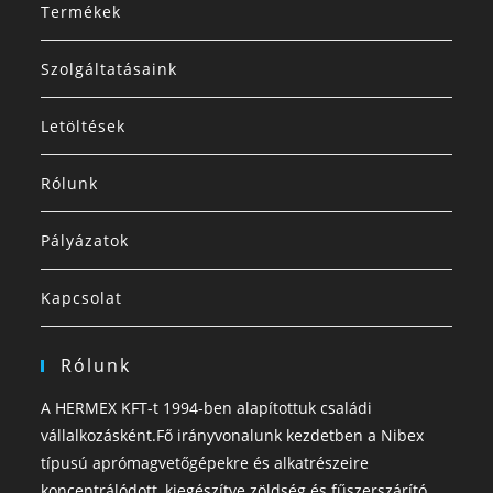
Termékek
Szolgáltatásaink
Letöltések
Rólunk
Pályázatok
Kapcsolat
Rólunk
A HERMEX KFT-t 1994-ben alapítottuk családi
vállalkozásként.Fő irányvonalunk kezdetben a Nibex
típusú aprómagvetőgépekre és alkatrészeire
koncentrálódott, kiegészítve zöldség és fűszerszárító