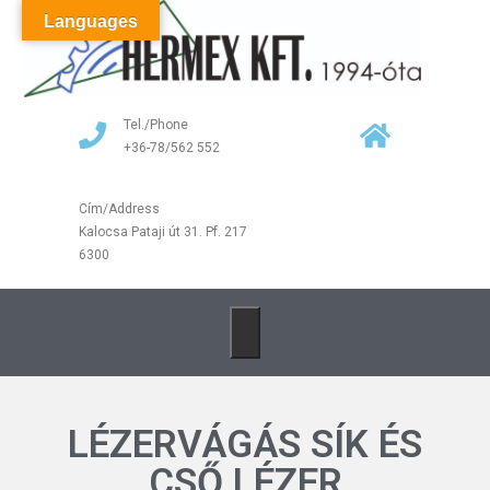
Languages
Tel./Phone
+36-78/562 552
Cím/Address
Kalocsa Pataji út 31. Pf. 217
6300
LÉZERVÁGÁS SÍK ÉS
CSŐ LÉZER