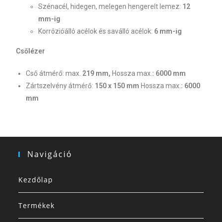
Szénacél, hidegen, melegen hengerelt lemez:
12
mm-ig
Korrózióálló acélok és saválló acélok:
6 mm-ig
Csőlézer
Cső átmérő: max.
219 mm,
Hossza max.
: 6000 mm
Zártszelvény átmérő:
150 x 150 mm
Hossza max.
: 6000
mm
Navigáció
Kezdőlap
Termékek