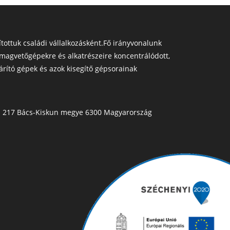
ottuk családi vállalkozásként.Fő irányvonalunk
magvetőgépekre és alkatrészeire koncentrálódott,
árító gépek és azok kisegítő gépsorainak
Pf. 217 Bács-Kiskun megye 6300 Magyarország