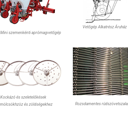
Vetőgép Alkatrész Áruház
Mini szemenkénti aprómagvetőgép
Kockázó és szeletelőkések
Rozsdamentes rúdszövetszal
mölcsökhzöz és zöldségekhez