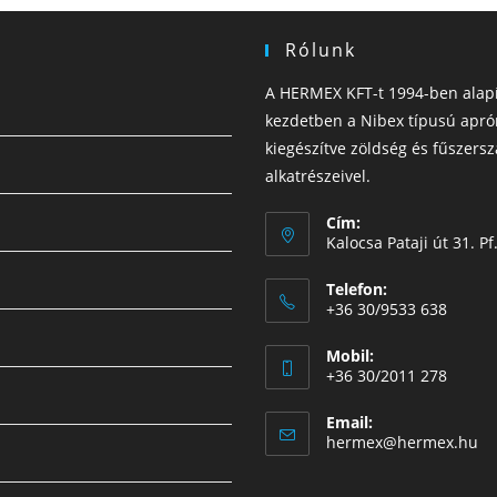
Rólunk
A HERMEX KFT-t 1994-ben alapít
kezdetben a Nibex típusú apró
kiegészítve zöldség és fűszersz
alkatrészeivel.
Cím:
Kalocsa Pataji út 31. 
Telefon:
+36 30/9533 638
Mobil:
+36 30/2011 278
Email:
hermex@hermex.hu