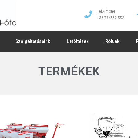
Tel./Phone
+36-78/562 552
Szolgáltatásaink
Letöltések
Rólunk
TERMÉKEK