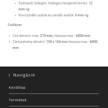
Szénacél, hidegen, melegen hengerelt lemez:
12
mm-ig
Korrózióálló acélok és saválló acélok:
6 mm-ig
Csőlézer
Cső átmérő: max.
219 mm,
Hossza max.
: 6000 mm
Zártszelvény átmérő:
150 x 150 mm
Hossza max.
: 6000
mm
Navigáció
Kezdőlap
Termékek