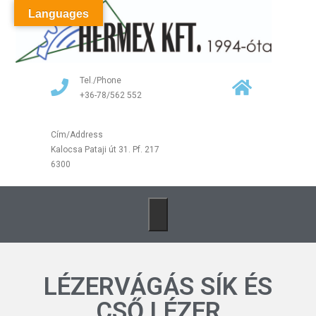
Languages
Tel./Phone
+36-78/562 552
Cím/Address
Kalocsa Pataji út 31. Pf. 217
6300
LÉZERVÁGÁS SÍK ÉS
CSŐ LÉZER