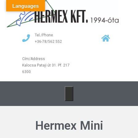
Languages
Tel./Phone
+36-78/562 552
Cím/Address
Kalocsa Pataji út 31. Pf. 217
6300
Hermex Mini