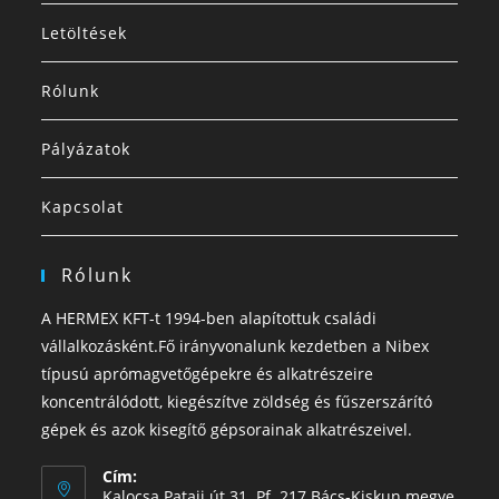
Letöltések
Rólunk
Pályázatok
Kapcsolat
Rólunk
A HERMEX KFT-t 1994-ben alapítottuk családi
vállalkozásként.Fő irányvonalunk kezdetben a Nibex
típusú aprómagvetőgépekre és alkatrészeire
koncentrálódott, kiegészítve zöldség és fűszerszárító
gépek és azok kisegítő gépsorainak alkatrészeivel.
Cím:
Kalocsa Pataji út 31. Pf. 217 Bács-Kiskun megye