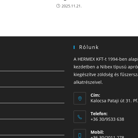
2025.11.21.
Rólunk
A HERMEX KFT-t 1994-ben alapít
kezdetben a Nibex típusú apró
kiegészítve zöldség és fűszersz
alkatrészeivel.
Cím:
Kalocsa Pataji út 31. 
Telefon:
+36 30/9533 638
Mobil:
+36 30/2011 278