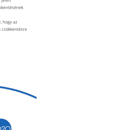
 jelen
ökkentésének
, hogy az
a csökkentésre