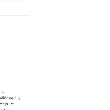
ató
hálózata, egy
az épület