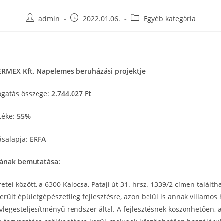
admin
2022.01.06.
Egyéb kategória
RMEX Kft. Napelemes beruházási projektje
ogatás összege:
2.744.027 Ft
téke:
55%
ásalapja:
ERFA
mának bemutatása:
retei között, a 6300 Kalocsa, Pataji út 31. hrsz. 1339/2 címen találth
erült épületgépészetileg fejlesztésre, azon belül is annak villamos 
legesteljesítményű rendszer által. A fejlesztésnek köszönhetően, 