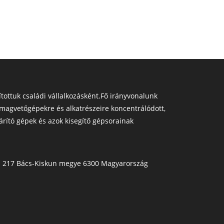
ottuk családi vállalkozásként.Fő irányvonalunk
magvetőgépekre és alkatrészeire koncentrálódott,
árító gépek és azok kisegítő gépsorainak
Pf. 217 Bács-Kiskun megye 6300 Magyarország