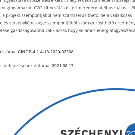
a fogyasztása csökkentésre kerül, melynek köszönhetően hozzájárul
 megfogalmazott CO2 kibocsátás és primerenergiafelhasználás cs
b, a projekt szempontjából nem számszerűsíthető, de a vállalkozás
 és versenyképessége szempontjából számszerűsíthető eredmény
tése gazdaságosabbá válik azzal, hogy villamos energiafogyasztás
ítószáma:
GINOP-4.1.4-19-2020-02508
ges befejezésének dátuma:
2021.08.13.