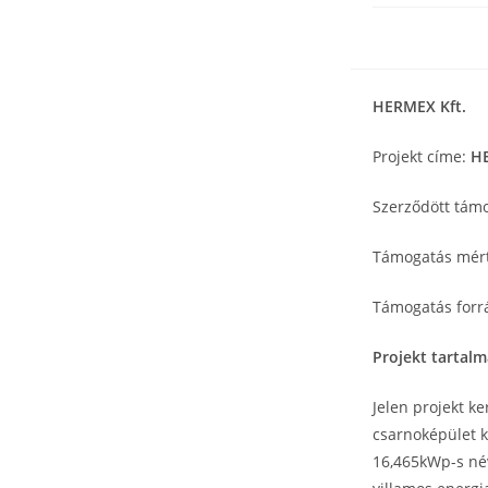
HERMEX Kft.
Projekt címe:
HE
Szerződött tám
Támogatás mér
Támogatás forr
Projekt tartal
Jelen projekt ke
csarnoképület k
16,465kWp-s név