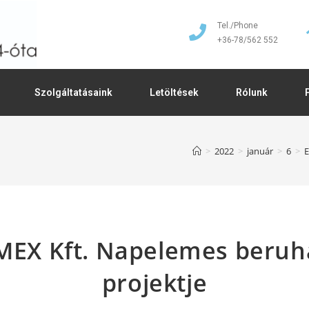
Tel./Phone
+36-78/562 552
Szolgáltatásaink
Letöltések
Rólunk
>
2022
>
január
>
6
>
E
EX Kft. Napelemes beruh
projektje