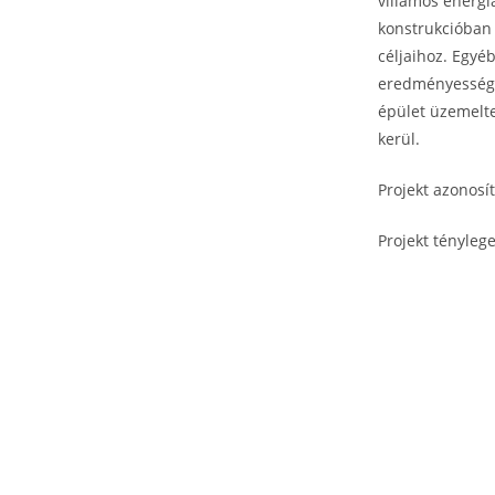
villamos energi
konstrukcióban
céljaihoz. Egyé
eredményessége
épület üzemelte
kerül.
Projekt azonos
Projekt tényle