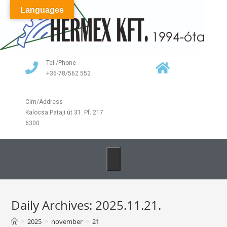
Languages
Tel./Phone
+36-78/562 552
Cím/Address
Kalocsa Pataji út 31. Pf. 217
6300
Daily Archives: 2025.11.21.
>
2025
>
november
>
21