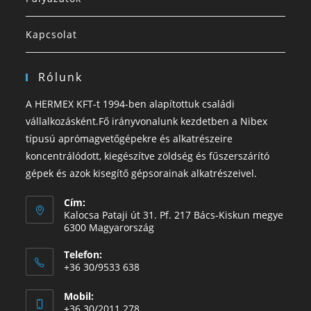
Kapcsolat
Rólunk
A HERMEX KFT-t 1994-ben alapítottuk családi
vállalkozásként.Fő irányvonalunk kezdetben a Nibex
típusú aprómagvetőgépekre és alkatrészeire
koncentrálódott, kiegészítve zöldség és fűszerszárító
gépek és azok kisegítő gépsorainak alkatrészeivel.
Cím:
Kalocsa Pataji út 31. Pf. 217 Bács-Kiskun megye
6300 Magyarország
Telefon:
+36 30/9533 638
Mobil:
+36 30/2011 278