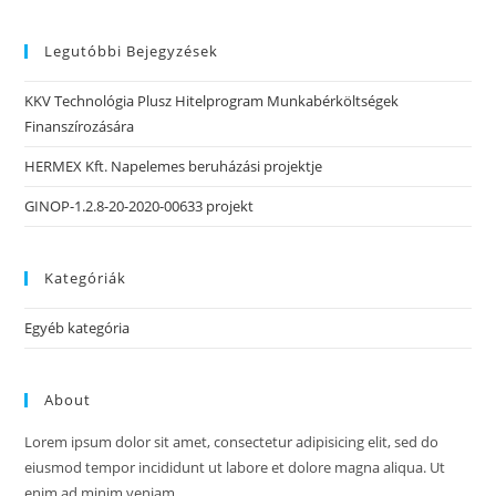
Legutóbbi Bejegyzések
KKV Technológia Plusz Hitelprogram Munkabérköltségek
Finanszírozására
HERMEX Kft. Napelemes beruházási projektje
GINOP-1.2.8-20-2020-00633 projekt
Kategóriák
Egyéb kategória
About
Lorem ipsum dolor sit amet, consectetur adipisicing elit, sed do
eiusmod tempor incididunt ut labore et dolore magna aliqua. Ut
enim ad minim veniam